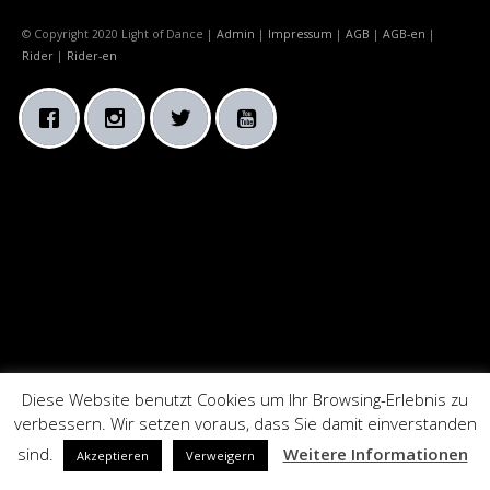
© Copyright 2020 Light of Dance |
Admin
|
Impressum
|
AGB
|
AGB-en
|
Rider
|
Rider-en
Diese Website benutzt Cookies um Ihr Browsing-Erlebnis zu
verbessern. Wir setzen voraus, dass Sie damit einverstanden
sind.
Weitere Informationen
Akzeptieren
Verweigern