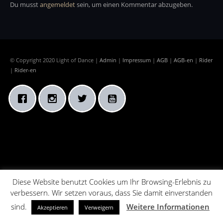
Du musst
angemeldet
sein, um einen Kommentar abzugeben.
© Copyright 2020 Light of Dance |
Admin
|
Impressum
|
AGB
|
AGB-en
|
Rider
|
Rider-en
Diese Website benutzt Cookies um Ihr Browsing-Erlebnis zu
verbessern. Wir setzen voraus, dass Sie damit einverstanden
sind.
Weitere Informationen
Akzeptieren
Verweigern