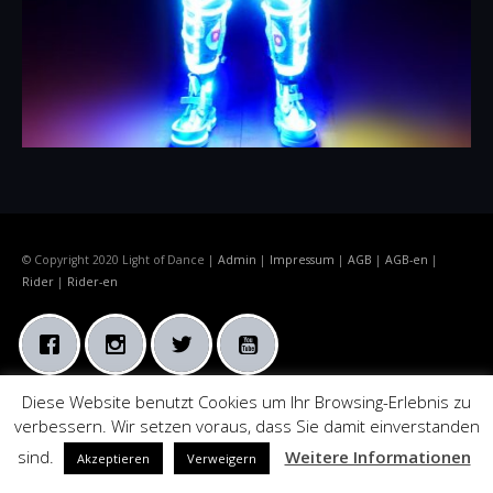
© Copyright 2020 Light of Dance |
Admin
|
Impressum
|
AGB
|
AGB-en
|
Rider
|
Rider-en
Diese Website benutzt Cookies um Ihr Browsing-Erlebnis zu
verbessern. Wir setzen voraus, dass Sie damit einverstanden
sind.
Weitere Informationen
Akzeptieren
Verweigern