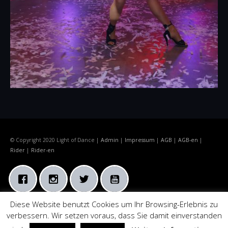
© Copyright 2020 Light of Dance |
Admin
|
Impressum
|
AGB
|
AGB-en
|
Rider
|
Rider-en
Diese Website benutzt Cookies um Ihr Browsing-Erlebnis zu
verbessern. Wir setzen voraus, dass Sie damit einverstanden