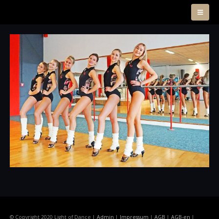
© Copyright 2020 Light of Dance |
Admin
|
Impressum
|
AGB
|
AGB-en
|