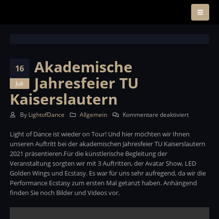
Akademische
16
Jahresfeier TU
Juli
Kaiserslautern
für
By
LightofDance
Allgemein
Kommentare deaktiviert
Akademisc
Light of Dance ist wieder on Tour! Und hier möchten wir Ihnen
Jahresfeier
unseren Auftritt bei der akademischen Jahresfeier TU Kaiserslautern
TU
2021 präsentieren.Für die künstlerische Begleitung der
Kaiserslau
Veranstaltung sorgten wir mit 3 Auftritten, der Avatar Show, LED
Golden Wings und Ecstasy. Es war für uns sehr aufregend, da wir die
Performance Ecstasy zum ersten Mal getanzt haben. Anhängend
finden Sie noch Bilder und Videos vor.